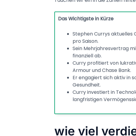
Tauchen wir ein in die Zahlen hint
Das Wichtigste in Kürze
Stephen Currys aktuelles G
pro Saison.
Sein Mehrjahresvertrag mit
finanziell ab.
Curry profitiert von lukr
Armour und Chase Bank.
Er engagiert sich aktiv in 
Gesundheit.
Curry investiert in Techno
langfristigen Vermögenssi
wie viel verdi