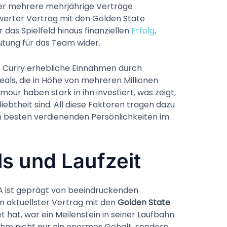
er mehrere mehrjährige Verträge
erter Vertrag mit den Golden State
 das Spielfeld hinaus finanziellen
Erfolg
,
utung für das Team wider.
lt Curry erhebliche Einnahmen durch
als, die in Höhe von mehreren Millionen
mour haben stark in ihn investiert, was zeigt,
liebtheit sind. All diese Faktoren tragen dazu
m besten verdienenden Persönlichkeiten im
ls und Laufzeit
BA ist geprägt von beeindruckenden
in aktuellster Vertrag mit den
Golden State
t hat, war ein Meilenstein in seiner Laufbahn.
ihm nicht nur ein enormes Gehalt, sondern