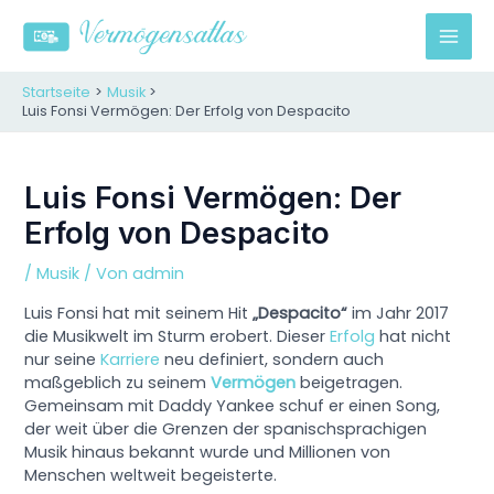
Zum
Inhalt
M
springen
A
Startseite
Musik
Luis Fonsi Vermögen: Der Erfolg von Despacito
I
N
Luis Fonsi Vermögen: Der
Erfolg von Despacito
M
E
/
Musik
/ Von
admin
Luis Fonsi hat mit seinem Hit
„Despacito“
im Jahr 2017
N
die Musikwelt im Sturm erobert. Dieser
Erfolg
hat nicht
U
nur seine
Karriere
neu definiert, sondern auch
maßgeblich zu seinem
Vermögen
beigetragen.
Gemeinsam mit Daddy Yankee schuf er einen Song,
der weit über die Grenzen der spanischsprachigen
Musik hinaus bekannt wurde und Millionen von
Menschen weltweit begeisterte.