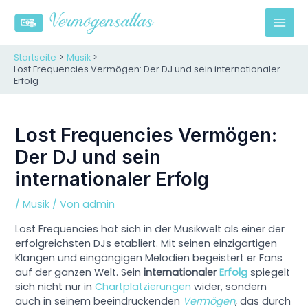
Zum
Inhalt
M
springen
A
Startseite
Musik
Lost Frequencies Vermögen: Der DJ und sein internationaler
Erfolg
I
N
Lost Frequencies Vermögen:
M
Der DJ und sein
E
internationaler Erfolg
N
/
Musik
/ Von
admin
U
Lost Frequencies hat sich in der Musikwelt als einer der
erfolgreichsten DJs etabliert. Mit seinen einzigartigen
Klängen und eingängigen Melodien begeistert er Fans
auf der ganzen Welt. Sein
internationaler
Erfolg
spiegelt
sich nicht nur in
Chartplatzierungen
wider, sondern
auch in seinem beeindruckenden
Vermögen
, das durch