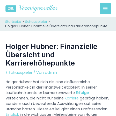
Zum
Inhalt
M
springen
A
Startseite
Schauspieler
Holger Hubner: Finanzielle Übersicht und Karrierehöhepunkte
I
N
Holger Hubner: Finanzielle
Übersicht und
M
Karrierehöhepunkte
E
/
Schauspieler
/ Von
admin
N
Holger Hubner hat sich als eine einflussreiche
U
Persönlichkeit in der Finanzwelt etabliert. In seiner
Laufbahn konnte er bemerkenswerte
Erfolge
verzeichnen, die nicht nur seine
Karriere
geprägt haben,
sondern auch bedeutende Auswirkungen auf seine
Branche hatten. Dieser Artikel gibt einen umfassenden
Einblick
in die wichtigsten Meilensteine von Holger