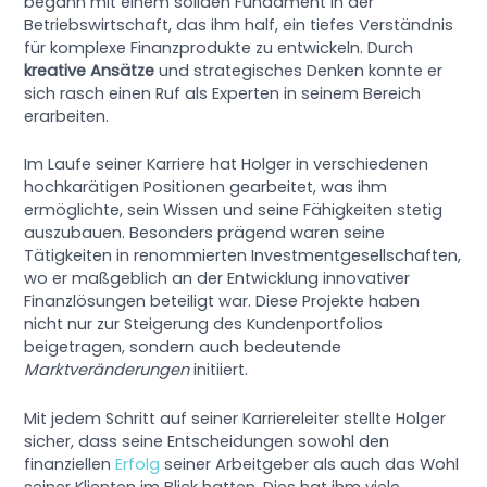
begann mit einem soliden Fundament in der
Betriebswirtschaft, das ihm half, ein tiefes Verständnis
für komplexe Finanzprodukte zu entwickeln. Durch
kreative Ansätze
und strategisches Denken konnte er
sich rasch einen Ruf als Experten in seinem Bereich
erarbeiten.
Im Laufe seiner Karriere hat Holger in verschiedenen
hochkarätigen Positionen gearbeitet, was ihm
ermöglichte, sein Wissen und seine Fähigkeiten stetig
auszubauen. Besonders prägend waren seine
Tätigkeiten in renommierten Investmentgesellschaften,
wo er maßgeblich an der Entwicklung innovativer
Finanzlösungen beteiligt war. Diese Projekte haben
nicht nur zur Steigerung des Kundenportfolios
beigetragen, sondern auch bedeutende
Marktveränderungen
initiiert.
Mit jedem Schritt auf seiner Karriereleiter stellte Holger
sicher, dass seine Entscheidungen sowohl den
finanziellen
Erfolg
seiner Arbeitgeber als auch das Wohl
seiner Klienten im Blick hatten. Dies hat ihm viele