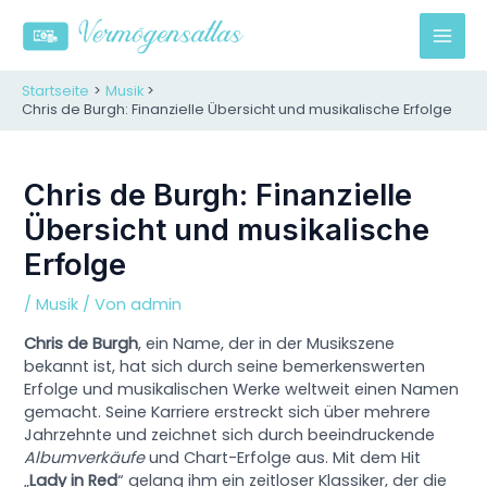
Zum
Inhalt
M
springen
A
Startseite
Musik
Chris de Burgh: Finanzielle Übersicht und musikalische Erfolge
I
N
Chris de Burgh: Finanzielle
Übersicht und musikalische
M
Erfolge
E
/
Musik
/ Von
admin
N
Chris de Burgh
, ein Name, der in der Musikszene
U
bekannt ist, hat sich durch seine bemerkenswerten
Erfolge und musikalischen Werke weltweit einen Namen
gemacht. Seine Karriere erstreckt sich über mehrere
Jahrzehnte und zeichnet sich durch beeindruckende
Albumverkäufe
und Chart-Erfolge aus. Mit dem Hit
„
Lady in Red
“ gelang ihm ein zeitloser Klassiker, der die