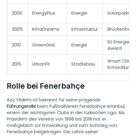
2000
EnergyPlus
Energie
Solarparks in
2005
InfraDreams
Infrastruktur
Brückenbaup
EU Energiepr
2010
GreenGrid
Energie
Award
Smart Cities
2015
UrbanFit
Städtebau
Entwicklung
Rolle bei Fenerbahçe
Aziz Yildirim ist bekannt für seine prägende
Führungsrolle
beim Fußballverein Fenerbahçe Istanbul,
einem der wichtigsten Clubs in der türkischen Liga. Als
Präsident des Vereins von 1998 bis 2018 hat er
maßgeblich zur Entwicklung und zum Aufstieg von
Fenerbahçe beigetragen. Die Jahre seiner