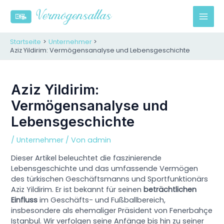
Zum
Inhalt
M
springen
A
Startseite
Unternehmer
Aziz Yildirim: Vermögensanalyse und Lebensgeschichte
I
N
Aziz Yildirim:
Vermögensanalyse und
M
Lebensgeschichte
E
/
Unternehmer
/ Von
admin
N
Dieser Artikel beleuchtet die faszinierende
U
Lebensgeschichte und das umfassende Vermögen
des türkischen Geschäftsmanns und Sportfunktionärs
Aziz Yildirim. Er ist bekannt für seinen
beträchtlichen
Einfluss
im Geschäfts- und Fußballbereich,
insbesondere als ehemaliger Präsident von Fenerbahçe
Istanbul. Wir verfolgen seine Anfänge bis hin zu seiner