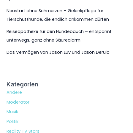
H
u
u
d
Neustart ohne Schmerzen – Gelenkpflege für
n
e
Tierschutzhunde, die endlich ankommen dürfen
d
l
e
&
Reiseapotheke für den Hundebauch – entspannt
b
C
a
unterwegs, ganz ohne Säurealarm
o
u
.
c
Das Vermögen von Jason Luv und Jason Derulo
h
–
e
n
t
Kategorien
s
Andere
p
a
Moderator
n
Musik
n
t
Politik
u
Reality TV Stars