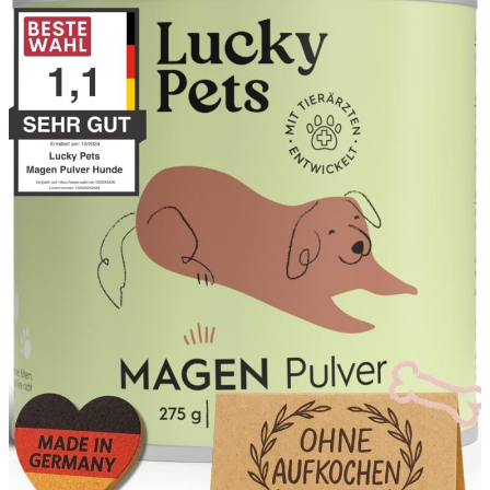
n
e
R
a
s
s
e
n
,
g
r
o
ß
e
A
n
s
p
r
ü
c