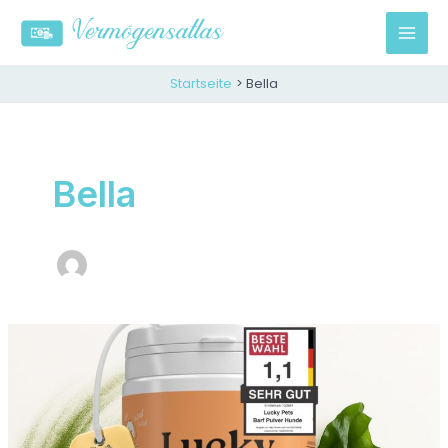
Zum
Inhalt
M
springen
A
Startseite
Bella
I
N
Bella
M
E
N
U