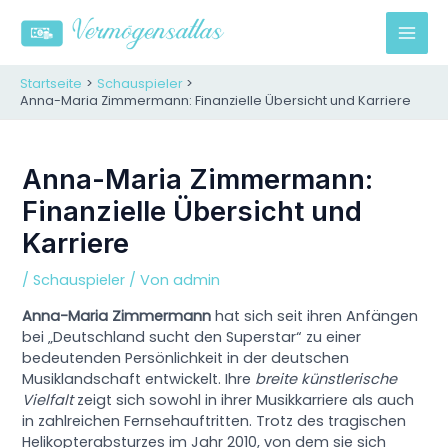
Zum
Inhalt
M
springen
A
Startseite
Schauspieler
Anna-Maria Zimmermann: Finanzielle Übersicht und Karriere
I
N
Anna-Maria Zimmermann:
Finanzielle Übersicht und
M
Karriere
E
/
Schauspieler
/ Von
admin
N
Anna-Maria Zimmermann
hat sich seit ihren Anfängen
U
bei „Deutschland sucht den Superstar“ zu einer
bedeutenden Persönlichkeit in der deutschen
Musiklandschaft entwickelt. Ihre
breite künstlerische
Vielfalt
zeigt sich sowohl in ihrer Musikkarriere als auch
in zahlreichen Fernsehauftritten. Trotz des tragischen
Helikopterabsturzes im Jahr 2010, von dem sie sich