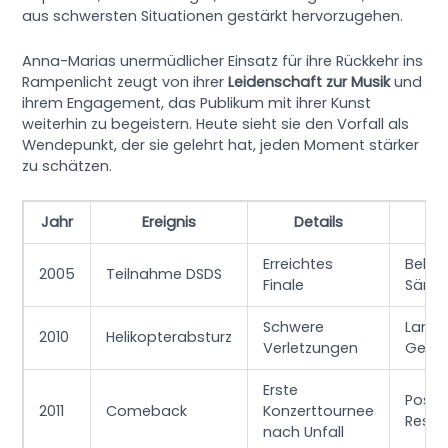
aus schwersten Situationen gestärkt hervorzugehen.
Anna-Marias unermüdlicher Einsatz für ihre Rückkehr ins
Rampenlicht zeugt von ihrer
Leidenschaft zur Musik
und
ihrem Engagement, das Publikum mit ihrer Kunst
weiterhin zu begeistern. Heute sieht sie den Vorfall als
Wendepunkt, der sie gelehrt hat, jeden Moment stärker
zu schätzen.
Jahr
Ereignis
Details
E
Erreichtes
Bekan
2005
Teilnahme DSDS
Finale
Sänge
Schwere
Langw
2010
Helikopterabsturz
Verletzungen
Gene
Erste
Positi
2011
Comeback
Konzerttournee
Reso
nach Unfall