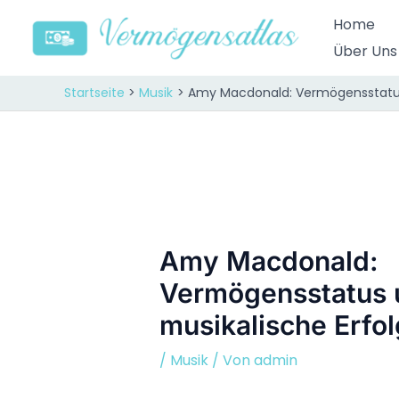
Zum
Home
Inhalt
Über Uns
springen
Startseite
Musik
Amy Macdonald: Vermögensstatus
Amy Macdonald:
Vermögensstatus 
musikalische Erfo
/
Musik
/ Von
admin