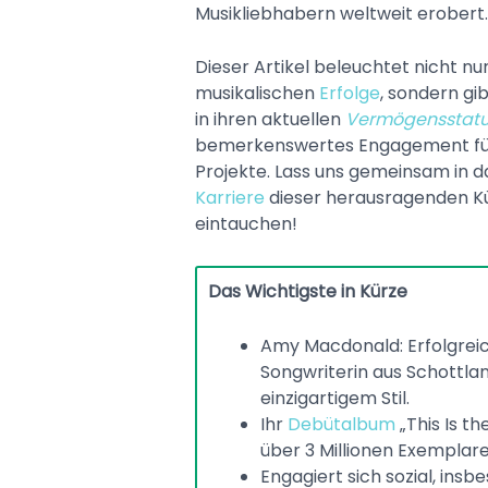
Musikliebhabern weltweit erobert.
Dieser Artikel beleuchtet nicht nur
musikalischen
Erfolge
, sondern gi
in ihren aktuellen
Vermögensstat
bemerkenswertes Engagement für
Projekte. Lass uns gemeinsam in d
Karriere
dieser herausragenden Kü
eintauchen!
Das Wichtigste in Kürze
Amy Macdonald: Erfolgrei
Songwriterin aus Schottla
einzigartigem Stil.
Ihr
Debütalbum
„This Is th
über 3 Millionen Exemplare
Engagiert sich sozial, insb