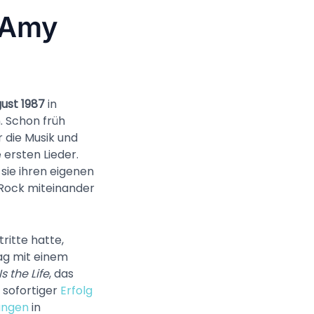
 Amy
gust 1987
in
. Schon früh
r die Musik und
 ersten Lieder.
 sie ihren eigenen
d Rock miteinander
ritte hatte,
ag mit einem
Is the Life
, das
 sofortiger
Erfolg
ungen
in