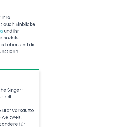
 ihre
bt auch Einblicke
us
und ihr
 soziale
as Leben und die
nstlerin
che Singer-
nd mit
e Life“ verkaufte
 weltweit.
esondere für