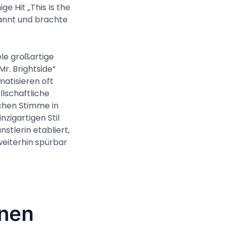
e Hit „This Is the
kannt und brachte
ele großartige
r. Brightside“
matisieren oft
lschaftliche
schen Stimme in
zigartigen Stil
nstlerin etabliert,
weiterhin spürbar
onen