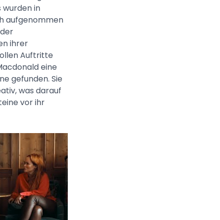
gs wurden in
sch aufgenommen
 der
n ihrer
llen Auftritte
Macdonald eine
ene gefunden. Sie
eativ, was darauf
eine vor ihr