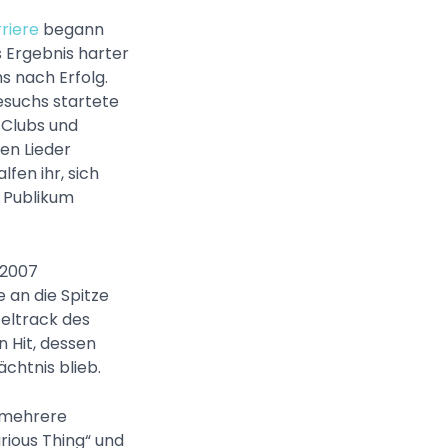
riere
begann
 Ergebnis harter
s nach Erfolg.
esuchs startete
n Clubs und
en Lieder
fen ihr, sich
s Publikum
 2007
e an die Spitze
teltrack des
 Hit, dessen
chtnis blieb.
 mehrere
rious Thing“ und