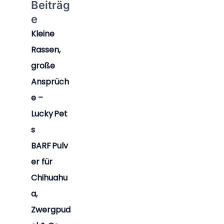
Beiträg
e
Kleine
Rassen,
große
Ansprüch
e –
Lucky Pet
s
BARF Pulv
er für
Chihuahu
a,
Zwergpud