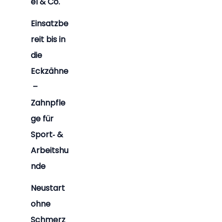
el & Co.
Einsatzbe
reit bis in
die
Eckzähne
–
Zahnpfle
ge für
Sport‑ &
Arbeitshu
nde
Neustart
ohne
Schmerz