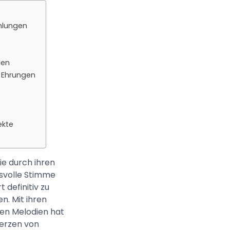
lungen
len
 Ehrungen
ekte
die durch ihren
cksvolle Stimme
 definitiv zu
n. Mit ihren
gen Melodien hat
Herzen von