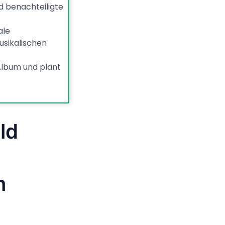
d benachteiligte
ale
usikalischen
Album und plant
ld
n