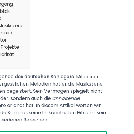
degang
blick
e
 Musikszene
tnisse
tor
Projekte
arität
gende des deutschen Schlagers
. Mit seiner
rgesslichen Melodien hat er die Musikszene
 begeistert. Sein Vermögen spiegelt nicht
ider, sondern auch die
anhaltende
hre erlangt hat. In diesem Artikel werfen wir
de Karriere, seine bekanntesten Hits und sein
hiedenen Bereichen.