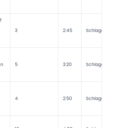
f
3
2:45
Schlager
nn
5
3:20
Schlager
4
2:50
Schlager