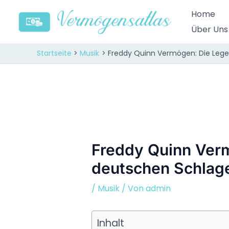
Zum
Home
Inhalt
Über Uns
springen
Startseite
Musik
Freddy Quinn Vermögen: Die Leg
Freddy Quinn Ver
deutschen Schlag
/
Musik
/ Von
admin
Inhalt