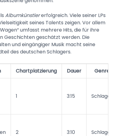
 Musikszene genommen.
ls
Albumkünstler
erfolgreich. Viele seiner LPs
ielseitigkeit seines Talents zeigen. Vor allem
Wagen“ umfasst mehrere Hits, die für ihre
en Geschichten geschätzt werden. Die
lten und eingängiger Musik macht seine
teil des deutschen Schlagers.
m
Chartplatzierung
Dauer
Genre
1
3:15
Schlager
ten
2
3:10
Schlager