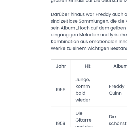
großen Einfluss auf die deutsche
Darüber hinaus war Freddy auch a
sind zeitlose Sammlungen, die die V
sein Album „Hoch auf dem gelben 
eingängigen Melodien und lyrisch
Kombination aus emotionalen Inha
Werke zu einem wichtigen Bestand
Jahr
Hit
Albu
Junge,
komm
Freddy
1956
bald
Quinn
wieder
Die
Die
Gitarre
1959
schöns
und das