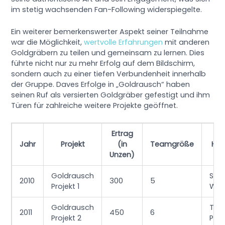
im stetig wachsenden Fan-Following widerspiegelte.
Ein weiterer bemerkenswerter Aspekt seiner Teilnahme
war die Möglichkeit,
wertvolle Erfahrungen
mit anderen
Goldgräbern zu teilen und gemeinsam zu lernen. Dies
führte nicht nur zu mehr Erfolg auf dem Bildschirm,
sondern auch zu einer tiefen Verbundenheit innerhalb
der Gruppe. Daves Erfolge in „Goldrausch“ haben
seinen Ruf als versierten Goldgräber gefestigt und ihm
Türen für zahlreiche weitere Projekte geöffnet.
Ertrag
Jahr
Projekt
(in
Teamgröße
Her
Unzen)
Goldrausch
Sch
2010
300
5
Projekt 1
Wet
Goldrausch
Tec
2011
450
6
Projekt 2
Pro