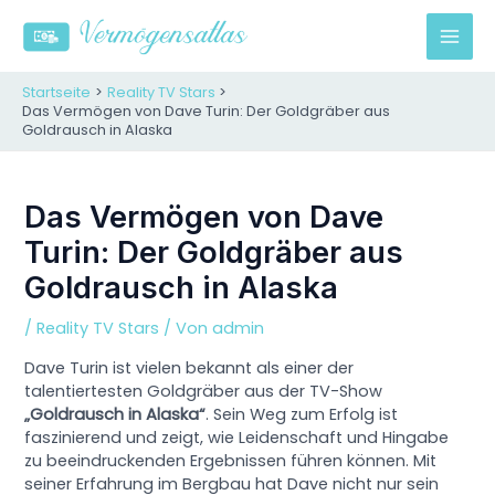
Zum
Inhalt
M
springen
A
Startseite
Reality TV Stars
Das Vermögen von Dave Turin: Der Goldgräber aus
Goldrausch in Alaska
I
N
Das Vermögen von Dave
M
Turin: Der Goldgräber aus
E
Goldrausch in Alaska
N
/
Reality TV Stars
/ Von
admin
U
Dave Turin ist vielen bekannt als einer der
talentiertesten Goldgräber aus der TV-Show
„Goldrausch in Alaska“
. Sein Weg zum Erfolg ist
faszinierend und zeigt, wie Leidenschaft und Hingabe
zu beeindruckenden Ergebnissen führen können. Mit
seiner Erfahrung im Bergbau hat Dave nicht nur sein