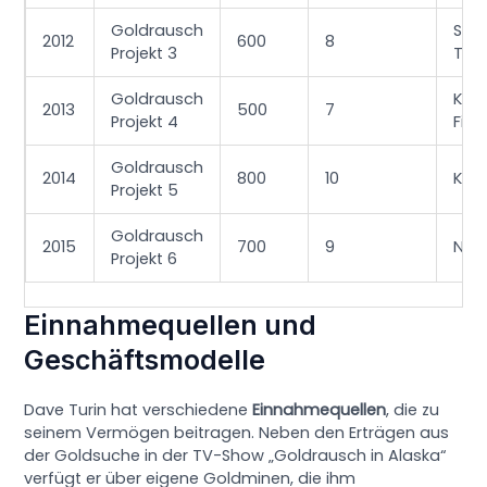
Goldrausch
Stre
2012
600
8
Projekt 3
Te
Goldrausch
Kurz
2013
500
7
Projekt 4
Fina
Goldrausch
2014
800
10
Kon
Projekt 5
Goldrausch
2015
700
9
Nat
Projekt 6
Einnahmequellen und
Geschäftsmodelle
Dave Turin hat verschiedene
Einnahmequellen
, die zu
seinem Vermögen beitragen. Neben den Erträgen aus
der Goldsuche in der TV-Show „Goldrausch in Alaska“
verfügt er über eigene Goldminen, die ihm