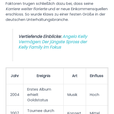
Faktoren trugen schließlich dazu bei, dass seine
Karriere weiter florierte
und er neue Einkommensquellen
erschloss. So wurde Klaws zu einer festen Größe in der
deutschen Unterhaltungsbranche.
Vertiefende Einblicke:
Angelo Kelly
Vermögen: Der jüngste Spross der
Kelly Family im Fokus
Jahr
Ereignis
Art
Einfluss
Erstes Album
2004
erhielt
Musik
Hoch
S
Goldstatus
Tournee durch
2007
Konzert
Mittel
G