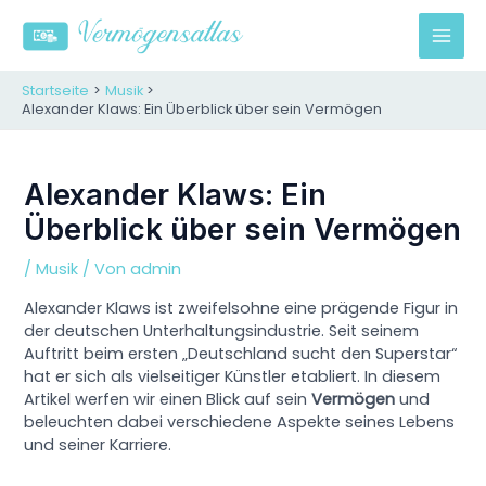
Zum
Inhalt
M
springen
A
Startseite
Musik
Alexander Klaws: Ein Überblick über sein Vermögen
I
N
Alexander Klaws: Ein
Überblick über sein Vermögen
M
E
/
Musik
/ Von
admin
Alexander Klaws ist zweifelsohne eine prägende Figur in
N
der deutschen Unterhaltungsindustrie. Seit seinem
U
Auftritt beim ersten „Deutschland sucht den Superstar“
hat er sich als vielseitiger Künstler etabliert. In diesem
Artikel werfen wir einen Blick auf sein
Vermögen
und
beleuchten dabei verschiedene Aspekte seines Lebens
und seiner Karriere.