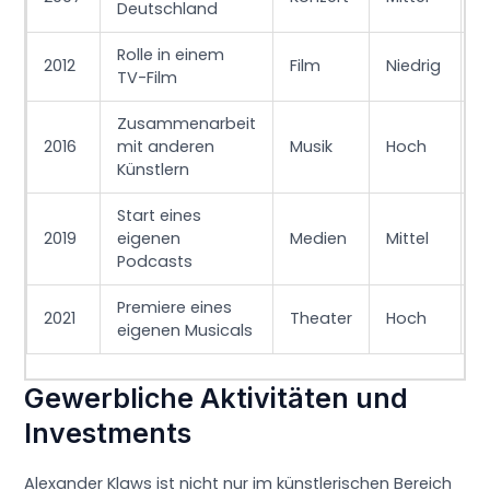
Deutschland
Rolle in einem
2012
Film
Niedrig
E
TV-Film
Zusammenarbeit
2016
mit anderen
Musik
Hoch
Ü
Künstlern
Start eines
2019
eigenen
Medien
Mittel
W
Podcasts
Premiere eines
2021
Theater
Hoch
Ö
eigenen Musicals
Gewerbliche Aktivitäten und
Investments
Alexander Klaws ist nicht nur im künstlerischen Bereich